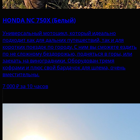
HONDA NC 750X (Белый)
Универсальный мотоцикл, который идеально
подходит как для дальних путешествий, так и для
коротких поездок по городу. С ним вы сможете ездить
по не сложному бездорожью, подняться в горы, или
заехать на виноградники. Оборудован тремя
кофрами и плюс свой бардачок для шлема, очень
вместительны.
7 000 ₽
за 10 часов