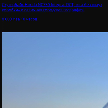
Скутербайк Honda NC750 Integra: DCT, тяга без «пауз
коробки» и отличная городская география.
8 000 ₽
за 10 часов