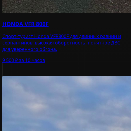
HONDA VFR 800F
Спорт-турист Honda VFR800F для длинных равнин и
серпантинов: высокая оборотность, понятное ДВС
для уверенного обгона.
9 500 ₽
за 10 часов